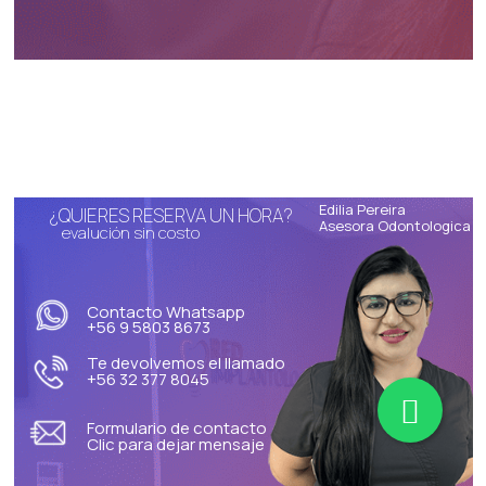
Edilia Pereira
¿QUIERES RESERVA UN HORA?
Asesora Odontologica
evalución sin costo
Contacto Whatsapp
+56 9 5803 8673
Te devolvemos el llamado
+56 32 377 8045
Formulario de contacto
Clic para dejar mensaje