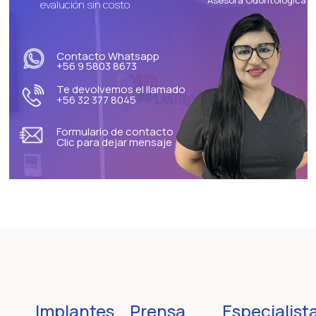
Asesora Odontologica
evalución sin costo
Contacto Whatsapp
+56 9 5803 8673
Te devolvemos el llamado
+56 32 377 8045
Formulario de contacto
Clic para dejar mensaje
Implantes
Prensa
Especialist