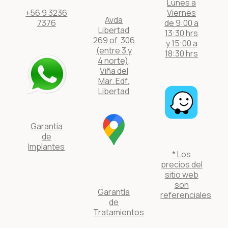
Lunes a
+56 9 3236
Viernes
Avda
7376
de 9:00 a
Libertad
13:30 hrs
269 of. 306
y 15:00 a
(entre 3 y
18:30 hrs
4 norte),
Viña del
Mar. Edf.
Libertad
Garantía
de
Implantes
* Los
precios del
sitio web
son
Garantía
referenciales
de
Tratamientos