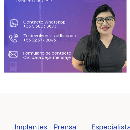
evalución sin costo
Contacto Whatsapp
+56 9 5803 8673
Te devolvemos el llamado
+56 32 377 8045
Formulario de contacto
Clic para dejar mensaje
Implantes
Prensa
Especialist