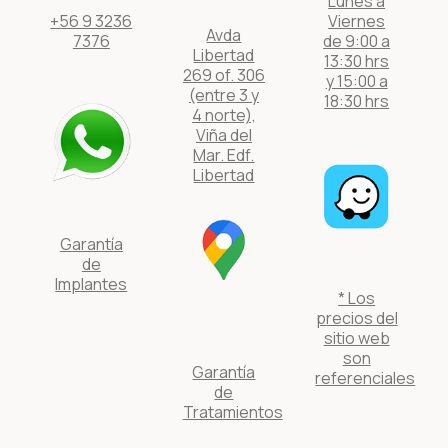
Lunes a
+56 9 3236
Viernes
Avda
7376
de 9:00 a
Libertad
13:30 hrs
269 of. 306
y 15:00 a
(entre 3 y
18:30 hrs
4 norte),
Viña del
Mar. Edf.
Libertad
Garantía
de
Implantes
* Los
precios del
sitio web
son
Garantía
referenciales
de
Tratamientos