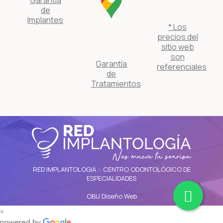
de
Implantes
* Los
precios del
sitio web
son
Garantía
referenciales
de
Tratamientos
RED IMPLANTOLOGIA :: CENTRO ODONTOLÓGICO DE
ESPECIALIDADES
OBU Diseño Web
×