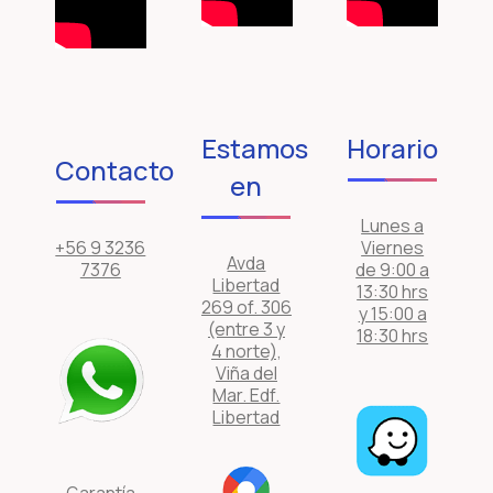
Estamos
Horario
Contacto
en
Lunes a
+56 9 3236
Viernes
Avda
7376
de 9:00 a
Libertad
13:30 hrs
269 of. 306
y 15:00 a
(entre 3 y
18:30 hrs
4 norte),
Viña del
Mar. Edf.
Libertad
Garantía