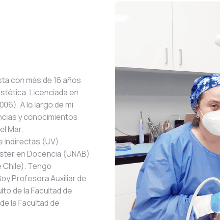
sta con más de 16 años
stética. Licenciada en
06). A lo largo de mi
encias y conocimientos
el Mar.
 Indirectas (UV) ,
gister en Docencia (UNAB)
e Chile). Tengo
oy Profesora Auxiliar de
lto de la Facultad de
de la Facultad de