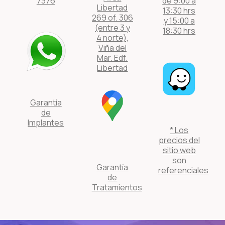
7376
de 9:00 a
Libertad
13:30 hrs
269 of. 306
y 15:00 a
(entre 3 y
18:30 hrs
4 norte),
Viña del
Mar. Edf.
Libertad
Garantía
de
Implantes
* Los
precios del
sitio web
son
Garantía
referenciales
de
Tratamientos