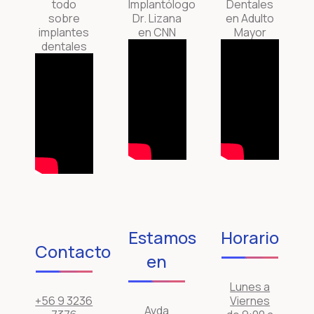
todo
Implantólogo
Dentales
sobre
Dr. Lizana
en Adulto
implantes
en CNN
Mayor
dentales
Estamos
Horario
Contacto
en
Lunes a
+56 9 3236
Viernes
Avda