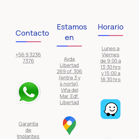
Estamos
Horario
Contacto
en
Lunes a
+56 9 3236
Viernes
Avda
7376
de 9:00 a
Libertad
13:30 hrs
269 of. 306
y 15:00 a
(entre 3 y
18:30 hrs
4 norte),
Viña del
Mar. Edf.
Libertad
Garantía
de
Implantes