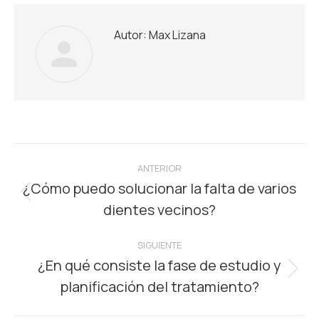
Autor:
Max Lizana
Navegación
ANTERIOR
entre
¿Cómo puedo solucionar la falta de varios
Publicación
dientes vecinos?
publicaciones
anterior:
SIGUIENTE
¿En qué consiste la fase de estudio y
Publicación
planificación del tratamiento?
siguiente: