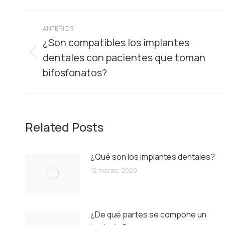
Navegación
ANTERIOR
entre
¿Son compatibles los implantes
dentales con pacientes que toman
Publicación
publicaciones
anterior:
bifosfonatos?
Related Posts
¿Qué son los implantes dentales?
12 marzo, 2020
¿De qué partes se compone un