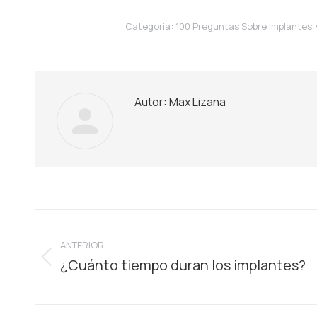
Categoría:
100 Preguntas Sobre Implantes
Autor:
Max Lizana
Navegación
ANTERIOR
entre
¿Cuánto tiempo duran los implantes?
Publicación
publicaciones
anterior: