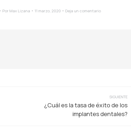
Por
Max Lizana
11 marzo, 2020
Deja un comentario
SIGUIENTE
¿Cuál es la tasa de éxito de los
Publicación
implantes dentales?
siguiente: