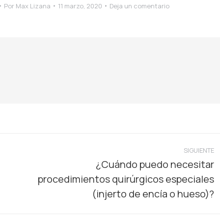
Por
Max Lizana
11 marzo, 2020
Deja un comentario
SIGUIENTE
¿Cuándo puedo necesitar
procedimientos quirúrgicos especiales
Publicación
siguiente:
(injerto de encía o hueso)?