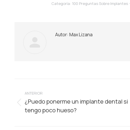
Categoría:
100 Preguntas Sobre Implantes
Autor:
Max Lizana
Navegación
ANTERIOR
entre
¿Puedo ponerme un implante dental si
Publicación
publicaciones
tengo poco hueso?
anterior: