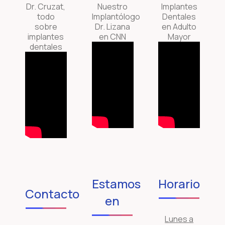
Dr. Cruzat,
Nuestro
Implantes
todo
Implantólogo
Dentales
sobre
Dr. Lizana
en Adulto
implantes
en CNN
Mayor
dentales
Estamos
Horario
Contacto
en
Lunes a