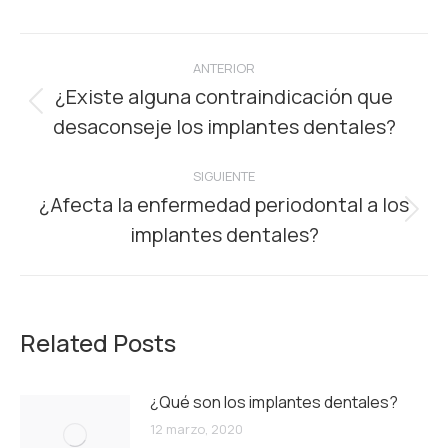
Navegación
ANTERIOR
entre
¿Existe alguna contraindicación que
Publicación
desaconseje los implantes dentales?
publicaciones
anterior:
SIGUIENTE
¿Afecta la enfermedad periodontal a los
Publicación
implantes dentales?
siguiente:
Related Posts
¿Qué son los implantes dentales?
12 marzo, 2020